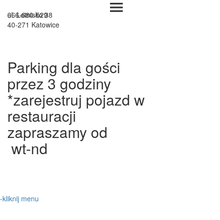
666-680-529
ul.
Lotnisko 38
40-271 Katowice
Parking dla gości
​przez 3 godziny
​*zarejestruj pojazd w
restauracji
​zapraszamy od
​ wt-nd
-kliknij menu