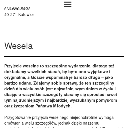
666-680-529
ul.
Lotnisko 38
40-271 Katowice
Restauracja
Wesela
Odlot
N
a
Przyjęcie weselne to szczególne wydarzenie, dlatego też
l
dokładamy wszelkich starań, by było ono wyjątkowe i
o
oryginalne, a Goście wspominali je bardzo długo – jako
t
bardzo udane. Zdajemy sobie sprawę, że ten szczególny
n
dzień dla wielu osób jest najważniejszym dniem w życiu i
i
dbając o wszystkie szczegóły staramy się sprostać nawet
s
tym najtrudniejszym i najbardziej wyszukanym pomysłom
k
oraz życzeniom Państwa Młodych.
u
M
Przygotowanie przyjęcia weselnego niejednokrotnie wymaga
u
omówienia wielu szczegółów, jednak dzięki naszemu