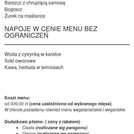
Barszcz z chrupiącą samosą
Bogracz
Żurek na maślance
NAPOJE W CENIE MENU BEZ
OGRANICZEŃ
Woda z cytrynką w karafce
Soki owocowe
Kawa, herbata w termosach
Koszt menu:
od 330,00 zł
(cena uzależniona od wybranego mięsa)
W ofercie posiadamy również menu wegetariańskie i wegańskie.
Dodatkowo płatne: ( ceny z rabatem)
Ciasta
(rozliczane wg paragonu)
Owoce
(rozliczane wg paragonu)