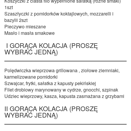
Koszyczki z ciasta filo wypełnione sałatką (różne smaki)
1szt
Szaszłyczki z pomidorków koktajlowych, mozzarelli i
bazylii 2szt
Pieczywo mieszane
Masło i masła smakowe
I GORĄCA KOLACJA (PROSZĘ
WYBRAĆ JEDNĄ)
Polędwiczka wieprzowa grillowana , ziołowe ziemniaki,
karmelizowane pomidorki
Szwajcar, frytki, sałatka z kapusty pekińskiej
Filet drobiowy marynowany w cydrze, gnocchi, szpinak
Udziec wieprzowy, kasza, kapusta zasmażana z grzybami
II GORĄCA KOLACJA (PROSZĘ
WYBRAĆ JEDNĄ)