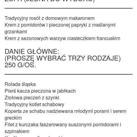
Tradycyjny rosół z domowym makaronem
Krem z pomidorów i pieczonej papryki z maślanymi
grzankami
Krem z sezonowych warzyw ciasteczkiem francuskim
DANIE GŁÓWNE:
(PROSZĘ WYBRAĆ TRZY RODZAJE)
250 G/OS.
Rolada śląska
Pierś kacza pieczona w jabłkach
Ziołowa pieczeń z szynki
Tradycyjny kotlet schabowy
Koperta ze schabu nadziewana młodymi porami i serem
greckim
Filet z kurczaka faszerowany suszonymi pomidorami i
szpinakiem