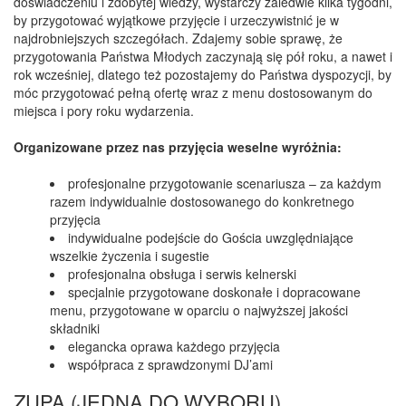
c
doświadczeniu i zdobytej wiedzy, wystarczy zaledwie kilka tygodni,
h
by przygotować wyjątkowe przyjęcie i urzeczywistnić je w
o
najdrobniejszych szczegółach. Zdajemy sobie sprawę, że
w
przygotowania Państwa Młodych zaczynają się pół roku, a nawet i
i
rok wcześniej, dlatego też pozostajemy do Państwa dyspozycji, by
e
móc przygotować pełną ofertę wraz z menu dostosowanym do
c
miejsca i pory roku wydarzenia.
Organizowane przez nas przyjęcia weselne wyróżnia:
profesjonalne przygotowanie scenariusza – za każdym
razem indywidualnie dostosowanego do konkretnego
przyjęcia
indywidualne podejście do Gościa uwzględniające
wszelkie życzenia i sugestie
profesjonalna obsługa i serwis kelnerski
specjalnie przygotowane doskonałe i dopracowane
menu, przygotowane w oparciu o najwyższej jakości
składniki
elegancka oprawa każdego przyjęcia
współpraca z sprawdzonymi DJ’ami
ZUPA (JEDNA DO WYBORU)