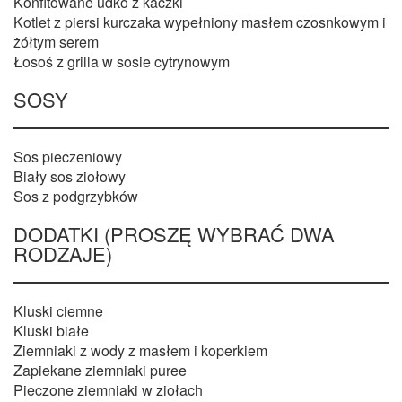
Konfitowane udko z kaczki
Kotlet z piersi kurczaka wypełniony masłem czosnkowym i
żółtym serem
Łosoś z grilla w sosie cytrynowym
SOSY
Sos pieczeniowy
Biały sos ziołowy
Sos z podgrzybków
DODATKI (PROSZĘ WYBRAĆ DWA
RODZAJE)
Kluski ciemne
Kluski białe
Ziemniaki z wody z masłem i koperkiem
Zapiekane ziemniaki puree
Pieczone ziemniaki w ziołach