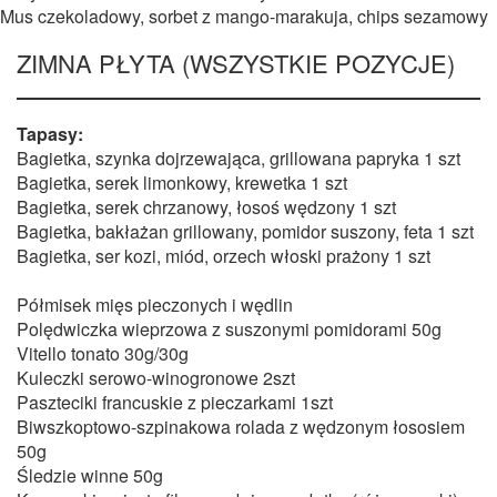
Mus czekoladowy, sorbet z mango-marakuja, chips sezamowy
ZIMNA PŁYTA (WSZYSTKIE POZYCJE)
Tapasy:
​​​​​Bagietka, szynka dojrzewająca, grillowana papryka 1 szt
Bagietka, serek limonkowy, krewetka 1 szt
Bagietka, serek chrzanowy, łosoś wędzony 1 szt
Bagietka, bakłażan grillowany, pomidor suszony, feta 1 szt
Bagietka, ser kozi, miód, orzech włoski prażony 1 szt
Półmisek mięs pieczonych i wędlin
Polędwiczka wieprzowa z suszonymi pomidorami 50g
Vitello tonato 30g/30g
Kuleczki serowo-winogronowe 2szt
Paszteciki francuskie z pieczarkami 1szt
Biwszkoptowo-szpinakowa rolada z wędzonym łososiem
50g
Śledzie winne 50g